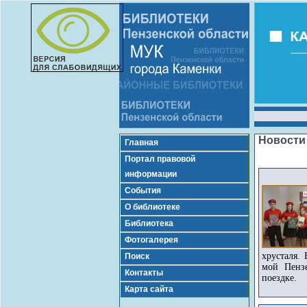
Новости
Главная
Портал правовой
информации
События
О библиотеке
Библиотека
Фотогалерея
хрусталя.
Поиск
мой Пензе
Контакты
поездке.
Карта сайта