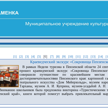
[6]
[1]
[2]
[3]
[4]
[5]
[7]
[8]
[9]
[10]
[11]
[12]
[13]
[14]
[
Краеведческий экскурс «Сокровища Пензенск
В рамках Недели туризма в Пензенской области 24 сент
прошел краеведческий экскурс «Сокровища Пензенск
совершили путешествие по красивейшим местам
достопримечательностями Пензенского края: картинной г
театрального искусства «Дом Мейерхольда», музеем наро
Тарханы, музеем А. И. Куприна, музеем-усадьбой А. Н.
 Вниманию школьников была предложена викторина «Туристическими 
нский край», книги которой помогут выбрать привлекательный мар