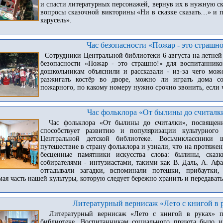
и спасти литературных персонажей, вернув их в нужную ска
вопросы сказочной викторины «Ни в сказке сказать…» и п
карусель».
Час безопасности «Пожар - это страшно
Сотрудники Центральной библиотеки 6 августа на летней
безопасности «Пожар - это страшно!» для воспитанник
дошкольникам объяснили и рассказали - из-за чего мож
разжигать костёр во дворе, можно ли играть дома со
пожарного, по какому номеру нужно срочно звонить, если ч
Час фольклора «От былины до считалк
Час фольклора «От былины до считалки», посвящен
способствует развитию и популяризации культурного
Центральной детской библиотеке. Восьмиклассник
путешествие в страну фольклора и узнали, что на протяже
бесценные памятники искусства слова: былины, сказк
собирателями - интузиастами, такими как В. Даль, А. Аф
отгадывали загадки, вспоминали потешки, прибаутки
ая часть нашей культуры, которую следует бережно хранить и передават
Литературный вернисаж «Лето с книгой в 
Литературный вернисаж «Лето с книгой в руках» п
библиотеке. Воспитанникам социального приюта было ин