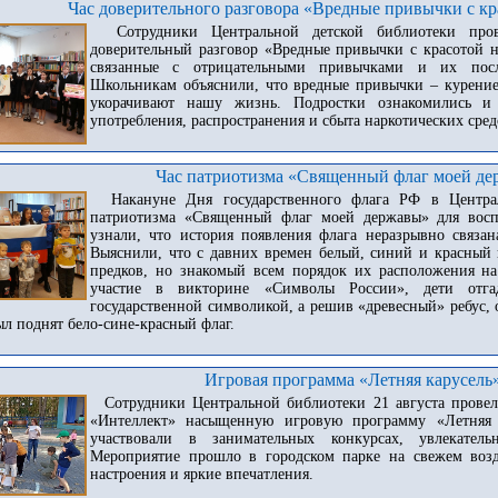
Час доверительного разговора «Вредные привычки с кр
Сотрудники Центральной детской библиотеки пр
доверительный разговор «Вредные привычки с красотой н
связанные с отрицательными привычками и их посл
Школьникам объяснили, что вредные привычки – курение,
укорачивают нашу жизнь. Подростки ознакомились и 
употребления, распространения и сбыта наркотических сред
Час патриотизма «Священный флаг моей д
Накануне Дня государственного флага РФ в Централ
патриотизма «Священный флаг моей державы» для восп
узнали, что история появления флага неразрывно связан
Выяснили, что с давних времен белый, синий и красный 
предков, но знакомый всем порядок их расположения на
участие в викторине «Символы России», дети отга
государственной символикой, а решив «древесный» ребус, 
л поднят бело-сине-красный флаг.
Игровая программа «Летняя карусель
Сотрудники Центральной библиотеки 21 августа провели
«Интеллект» насыщенную игровую программу «Летняя 
участвовали в занимательных конкурсах, увлекател
Мероприятие прошло в городском парке на свежем возд
настроения и яркие впечатления.