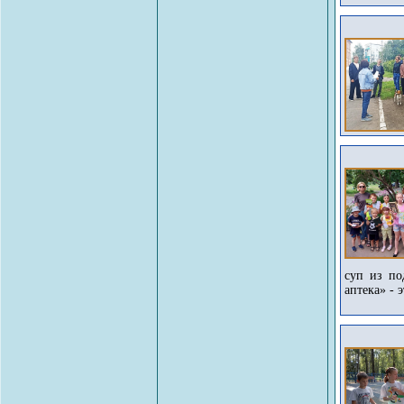
суп из по
аптека» - 