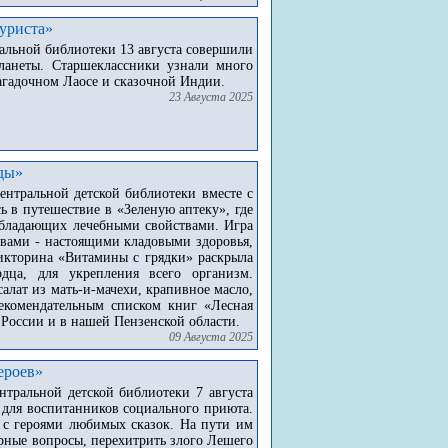
уриста»
льной библиотеки 13 августа совершили
ланеты. Старшеклассники узнали много
загадочном Лаосе и сказочной Индии.
23 Августа 2025
оды»
нтральной детской библиотеки вместе с
 в путешествие в «Зеленую аптеку», где
 обладающих лечебными свойствами. Игра
авами - настоящими кладовыми здоровья,
викторина «Витамины с грядки» раскрыла
дца, для укрепления всего организм.
алат из мать-и-мачехи, крапивное масло,
екомендательным списком книг «Лесная
 России и в нашей Пензенской области.
09 Августа 2025
ероев»
тральной детской библиотеки 7 августа
 для воспитанников социального приюта.
ь с героями любимых сказок. На пути им
арные вопросы, перехитрить злого Лешего