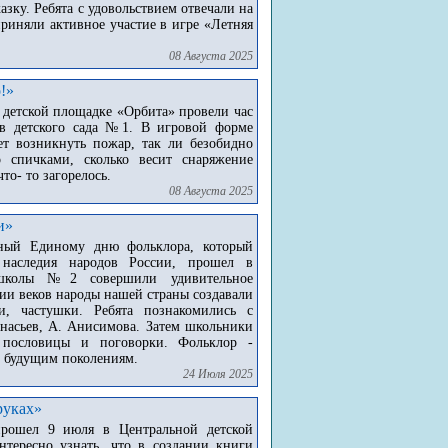
зку. Ребята с удовольствием отвечали на
риняли активное участие в игре «Летняя
08 Августа 2025
!»
 детской площадке «Орбита» провели час
ов детского сада №1. В игровой форме
ет возникнуть пожар, так ли безобидно
 спичками, сколько весит снаряжение
то- то загорелось.
08 Августа 2025
и»
ный Единому дню фольклора, который
 наследия народов России, прошел в
и школы №2 совершили удивительное
нии веков народы нашей страны создавали
и, частушки. Ребята познакомились с
анасьев, А. Анисимова. Затем школьники
, пословицы и поговорки. Фольклор -
ь будущим поколениям.
24 Июля 2025
руках»
рошел 9 июля в Центральной детской
тересно узнать, что в создании книги