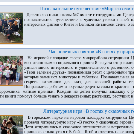
Познавательное путешествие «Мир глазами т
Девятиклассники школы №7 вместе с сотрудниками Центра
познавательное путешествие в чудесные уголки нашей п
интересных фактов о Китае и Великой Китайской стене, о 
Час полезных советов «В гостях у прир
На игровой площадке своего микрорайона сотрудники Це
воспитанниками социального приюта 8 августа отправились
узнали много интересного и удивительного о растениях,
«Твои зеленые друзья» познакомила ребят с целебными тр
которые заменяют микстуры и таблетки. Познавательная 
секреты витаминов для глаз, для хорошей работы сер
Понравились ребятам и вкусные рецепты силы и красоты - с
дорожника, мятные пряники. Каждый из детей получил закладку с р
эти книги помогут больше узнать о лекарственных растениях, растущих в
Литературная игра «В гостях у сказочных г
В городском парке на игровой площадке сотрудники Цен
провели литературную игру «В гостях у сказочных героев»
Дети отправились в сказочное путешествие и встретилис
пришлось столкнуться с Бабой – Ягой и ответить на ее ков