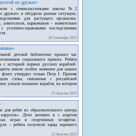
асотой не дружат»
овели с семиклассниками школы №2
е дружат» и обсудили разные ситуации,
едствиями для растущего организма.
 алкоголизм, наркомания – значительно
с уголовно-правовыми последствиями
ств.
26 Сентября 2025
ержавы»
ьной детской библиотеке прошел час
итанников социального приюта. Ребята
а с историей первых русских кораблей.
цвета имели особое значение для наших
 флаге утвердил только Петр I. Приняв
дали слова, связанные с российской
они узнали название корабля, на котором
23 Августа 2025
»
 для ребят из образовательного центра
карусель». Дети активно и с азартом
ьных играх и спортивных эстафетах.
ухе – ребята получили заряд хорошего
23 Августа 2025